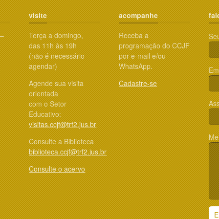
visite
acompanhe
fal
 –
Terça a domingo,
Receba a
Se
das 11h às 19h
programação do CCJF
(não é necessário
por e-mail e/ou
agendar)
WhatsApp.
Ema
Agende sua visita
Cadastre-se
orientada
Ass
com o Setor
Educativo:
visitas.ccjf@trf2.jus.br
Me
Consulte a Biblioteca
biblioteca.ccjf@trf2.jus.br
Consulte o acervo
E