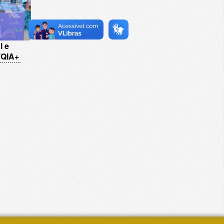
l e
TQIA+