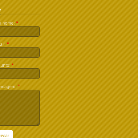
e
u nome:
il:
unto:
nsagem:
nviar