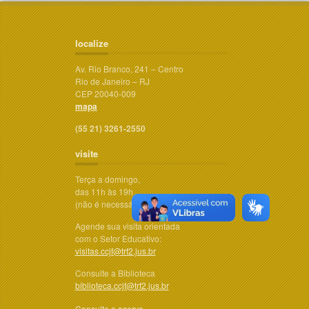
localize
Av. Rio Branco, 241 – Centro
Rio de Janeiro – RJ
CEP 20040-009
mapa
(55 21) 3261-2550
visite
Terça a domingo,
das 11h às 19h
(não é necessário agendar)
Agende sua visita orientada
com o Setor Educativo:
visitas.ccjf@trf2.jus.br
Consulte a Biblioteca
biblioteca.ccjf@trf2.jus.br
Consulte o acervo