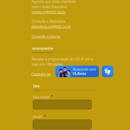
Agende sua visita orientada
com o Setor Educativo:
visitas.ccjf@trf2.jus.br
Consulte a Biblioteca
biblioteca.ccjf@trf2.jus.br
Consulte o acervo
acompanhe
Receba a programação do CCJF por e-
mail e/ou WhatsApp.
Cadastre-se
fale
Seu nome:
Email: