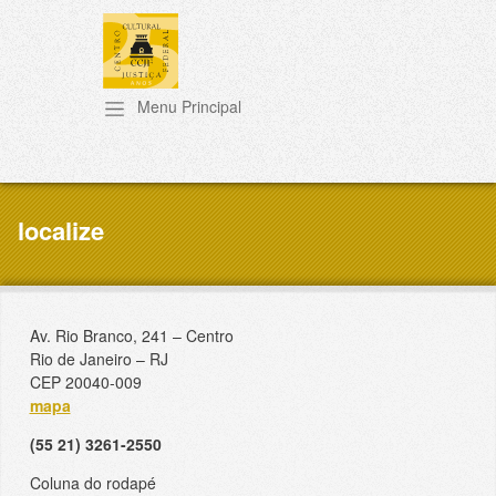
Pular para o conteúdo principal
localize
Av. Rio Branco, 241 – Centro
Rio de Janeiro – RJ
CEP 20040-009
mapa
(55 21) 3261-2550
Coluna do rodapé