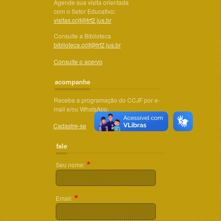
Agende sua visita orientada
com o Setor Educativo:
visitas.ccjf@trf2.jus.br
Consulte a Biblioteca
biblioteca.ccjf@trf2.jus.br
Consulte o acervo
acompanhe
Receba a programação do CCJF por e-
mail e/ou WhatsApp.
Cadastre-se
fale
Seu nome:
Email: