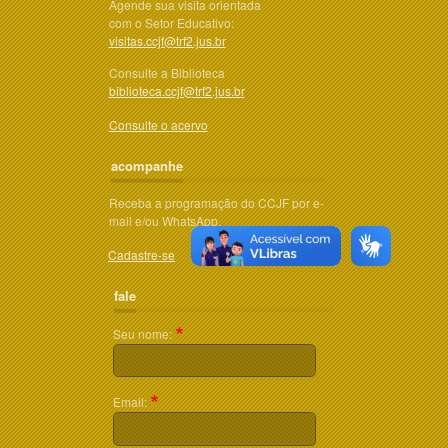
Agende sua visita orientada
com o Setor Educativo:
visitas.ccjf@trf2.jus.br
Consulte a Biblioteca
biblioteca.ccjf@trf2.jus.br
Consulte o acervo
acompanhe
Receba a programação do CCJF por e-
mail e/ou WhatsApp.
Cadastre-se
fale
Seu nome:
Email: