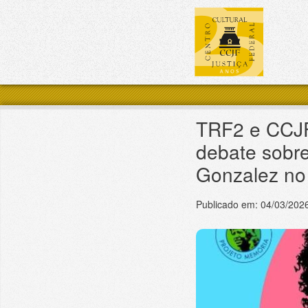
Pular para o conteúdo principal
TRF2 e CCJF
debate sobre
Gonzalez no 
Publicado em:
04/03/202