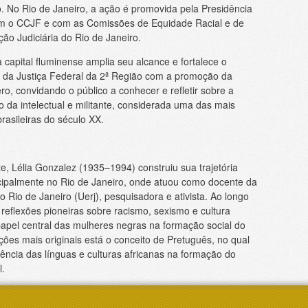
. No Rio de Janeiro, a ação é promovida pela Presidência
m o CCJF e com as Comissões de Equidade Racial e de
o Judiciária do Rio de Janeiro.
a capital fluminense amplia seu alcance e fortalece o
l da Justiça Federal da 2ª Região com a promoção da
ro, convidando o público a conhecer e refletir sobre a
 da intelectual e militante, considerada uma das mais
rasileiras do século XX.
, Lélia Gonzalez (1935–1994) construiu sua trajetória
ncipalmente no Rio de Janeiro, onde atuou como docente da
 Rio de Janeiro (Uerj), pesquisadora e ativista. Ao longo
reflexões pioneiras sobre racismo, sexismo e cultura
papel central das mulheres negras na formação social do
ições mais originais está o conceito de Pretuguês, no qual
uência das línguas e culturas africanas na formação do
l.