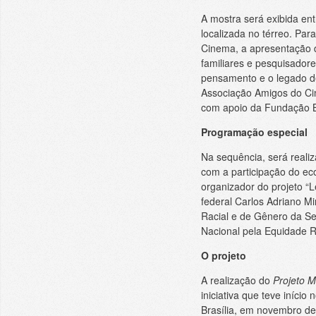
A mostra será exibida ent
localizada no térreo. Pa
Cinema, a apresentação 
familiares e pesquisador
pensamento e o legado de
Associação Amigos do Cin
com apoio da Fundação B
Programação especial
Na sequência, será real
com a participação do e
organizador do projeto “L
federal Carlos Adriano M
Racial e de Gênero da Se
Nacional pela Equidade R
O projeto
A realização do
Projeto M
iniciativa que teve iníci
Brasília, em novembro de