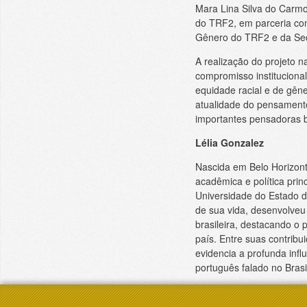
Mara Lina Silva do Carmo
do TRF2, em parceria co
Gênero do TRF2 e da Seçã
A realização do projeto n
compromisso instituciona
equidade racial e de gêne
atualidade do pensamento
importantes pensadoras b
Lélia Gonzalez
Nascida em Belo Horizonte
acadêmica e política pri
Universidade do Estado do
de sua vida, desenvolveu 
brasileira, destacando o 
país. Entre suas contribu
evidencia a profunda infl
português falado no Brasi