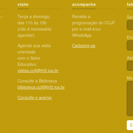
visite
acompanhe
fal
 –
Terça a domingo,
Receba a
Se
das 11h às 19h
programação do CCJF
(não é necessário
por e-mail e/ou
agendar)
WhatsApp.
Ema
Agende sua visita
Cadastre-se
orientada
Ass
com o Setor
Educativo:
visitas.ccjf@trf2.jus.br
Me
Consulte a Biblioteca
biblioteca.ccjf@trf2.jus.br
Consulte o acervo
E