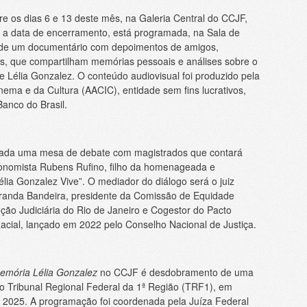
re os dias 6 e 13 deste mês, na Galeria Central do CCJF,
ra a data de encerramento, está programada, na Sala de
de um documentário com depoimentos de amigos,
es, que compartilham memórias pessoais e análises sobre o
 Lélia Gonzalez. O conteúdo audiovisual foi produzido pela
ema e da Cultura (AACIC), entidade sem fins lucrativos,
anco do Brasil.
izada uma mesa de debate com magistrados que contará
conomista Rubens Rufino, filho da homenageada e
élia Gonzalez Vive”. O mediador do diálogo será o juiz
iranda Bandeira, presidente da Comissão de Equidade
ção Judiciária do Rio de Janeiro e Cogestor do Pacto
acial, lançado em 2022 pelo Conselho Nacional de Justiça.
emória Lélia Gonzalez
no CCJF é desdobramento de uma
o no Tribunal Regional Federal da 1ª Região (TRF1), em
 2025. A programação foi coordenada pela Juíza Federal