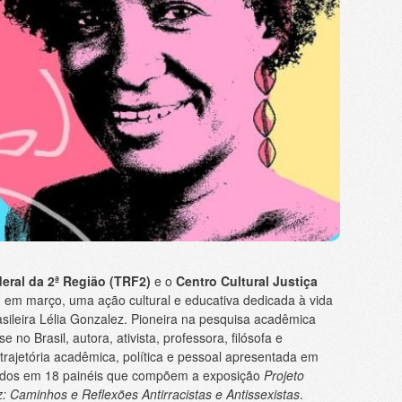
eral da 2ª Região (TRF2)
e o
Centro Cultural Justiça
 em março, uma ação cultural e educativa dedicada à vida
rasileira Lélia Gonzalez. Pioneira na pesquisa acadêmica
e no Brasil, autora, ativista, professora, filósofa e
 trajetória acadêmica, política e pessoal apresentada em
buídos em 18 painéis que compõem a exposição
Projeto
: Caminhos e Reflexões Antirracistas e Antissexistas
.