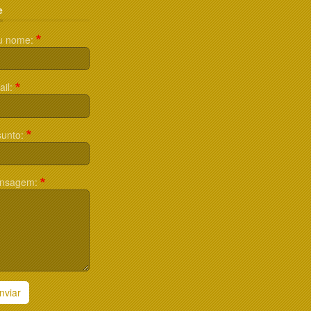
e
u nome:
il:
unto:
nsagem:
nviar