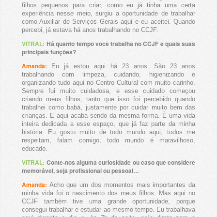
filhos pequenos para criar, como eu já tinha uma certa
experiência nesse meio, surgiu a oportunidade de trabalhar
como Auxiliar de Serviços Gerais aqui e eu aceitei. Quando
percebi, já estava há anos trabalhando no CCJF.
VITRAL
:
Há quanto tempo você trabalha no CCJF e quais suas
principais funções?
Amanda:
Eu já estou aqui há 23 anos. São 23 anos
trabalhando com limpeza, cuidando, higienizando e
organizando tudo aqui no Centro Cultural com muito carinho.
Sempre fui muito cuidadosa, e esse cuidado começou
criando meus filhos, tanto que isso foi percebido quando
trabalhei como babá, justamente por cuidar muito bem das
crianças. E aqui acaba sendo da mesma forma. É uma vida
inteira dedicada a esse espaço, que já faz parte da minha
história. Eu gosto muito de todo mundo aqui, todos me
respeitam, falam comigo, todo mundo é maravilhoso,
educado.
VITRAL:
Conte-nos alguma curiosidade ou caso que considere
memorável, seja profissional ou pessoal…
Amanda:
Acho que um dos momentos mais importantes da
minha vida foi o nascimento dos meus filhos. Mas aqui no
CCJF também tive uma grande oportunidade, porque
consegui trabalhar e estudar ao mesmo tempo. Eu trabalhava