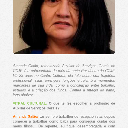
Amanda Gaião, terceirizada Auxiliar de Serviços Gerais do
CCJF, é a entrevistada do mês da série
Por dentro do CCJF.
Há 23 anos no Centro Cultural, ela fala sobre sua trajetória
profissional, suas principais funções e relembra momentos
marcantes de sua vida, como a conciliação entre trabalho,
estudos e a criação dos filhos. Confira a íntegra do papo,
logo abaixo:
VITRAL CULTURAL
:
O que te fez escolher a profissão de
Auxiliar de Serviços Gerais?
Amanda Gaião:
Eu sempre trabalhei de recepcionista, depois
comecei a trabalhar como babá para conseguir cuidar dos
meus filhos. De repente, eu fiquei desempregada e com