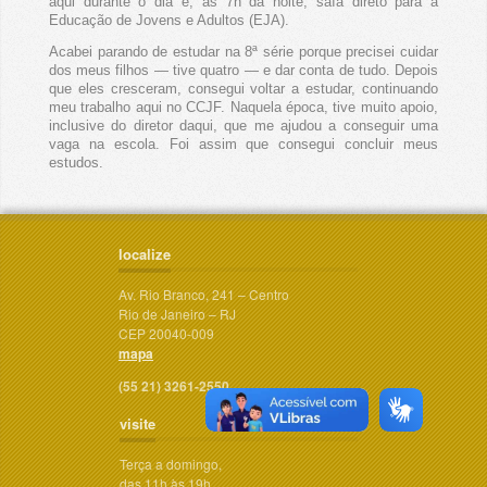
aqui durante o dia e, às 7h da noite, saía direto para a
Educação de Jovens e Adultos (EJA).
Acabei parando de estudar na 8ª série porque precisei cuidar
dos meus filhos — tive quatro — e dar conta de tudo. Depois
que eles cresceram, consegui voltar a estudar, continuando
meu trabalho aqui no CCJF. Naquela época, tive muito apoio,
inclusive do diretor daqui, que me ajudou a conseguir uma
vaga na escola. Foi assim que consegui concluir meus
estudos.
localize
Av. Rio Branco, 241 – Centro
Rio de Janeiro – RJ
CEP 20040-009
mapa
(55 21) 3261-2550
visite
Terça a domingo,
das 11h às 19h