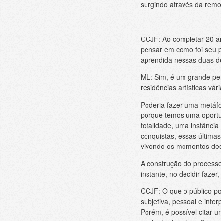
surgindo através da remot
--------------------------
CCJF: Ao completar 20 ano
pensar em como foi seu p
aprendida nessas duas 
ML: Sim, é um grande per
residências artísticas vá
Poderia fazer uma metáfo
porque temos uma oportu
totalidade, uma instância
conquistas, essas últim
vivendo os momentos desaf
A construção do processo 
instante, no decidir faze
CCJF: O que o público po
subjetiva, pessoal e inte
Porém, é possível citar u