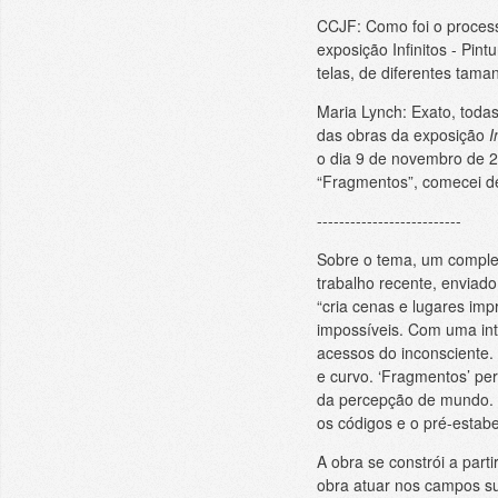
CCJF: Como foi o process
exposição Infinitos - Pin
telas, de diferentes tam
Maria Lynch: Exato, toda
das obras da exposição
I
o dia 9 de novembro de 2
“Fragmentos”, comecei d
--------------------------
Sobre o tema, um comple
trabalho recente, enviad
“cria cenas e lugares im
impossíveis. Com uma int
acessos do inconsciente. 
e curvo. ‘Fragmentos’ p
da percepção de mundo. 
os códigos e o pré-estabe
A obra se constrói a part
obra atuar nos campos su