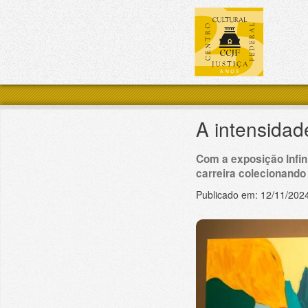
Pular para o conteúdo principal
A intensidad
Com a exposição Infin
carreira colecionando
Publicado em:
12/11/202