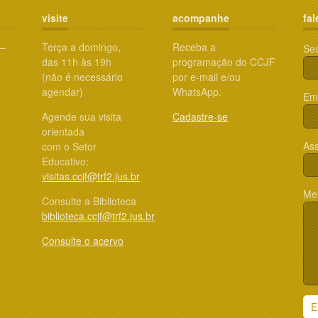
visite
acompanhe
fal
 –
Terça a domingo,
Receba a
Se
das 11h às 19h
programação do CCJF
(não é necessário
por e-mail e/ou
agendar)
WhatsApp.
Ema
Agende sua visita
Cadastre-se
orientada
Ass
com o Setor
Educativo:
visitas.ccjf@trf2.jus.br
Me
Consulte a Biblioteca
biblioteca.ccjf@trf2.jus.br
Consulte o acervo
E