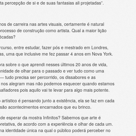
a percepção de si e de suas fantasias ali projetadas”.
s de carreira nas artes visuais, certamente é natural
rocesso de construção como artista. Qual a maior lição
décadas?
curso, entre estudar, fazer pós e mestrado em Londres,
rias, uma que inclusive me fez passar 4 anos em Nova York.
ra sobre o que aprendi nesses últimos 20 anos de vida,
nidade de olhar para o passado e ver tudo como uma
 — tudo precisa ser percorrido, os dissabores e as
as nos alegram mas não podemos esquecer quando estamos
iadores pois aquilo vai te levar para algo mais potente.
artístico é pensando junto a existência, ela se faz em cada
r, são acontecimentos encarnados que eu brinco.
de esperar da mostra Infinitos? Sabemos que arte é
rpretativa, de acordo com a experiência e olhar de cada um.
ma identidade única na qual o público poderá perceber no