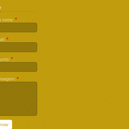
e
u nome:
il:
unto:
nsagem:
nviar