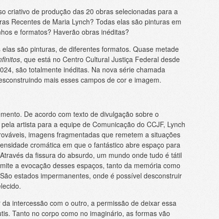
o criativo de produção das 20 obras selecionadas para a
turas Recentes de Maria Lynch? Todas elas são pinturas em
anhos e formatos? Haverão obras inéditas?
s elas são pinturas, de diferentes formatos. Quase metade
nfinitos
, que está no Centro Cultural Justiça Federal desde
024, são totalmente inéditas. Na nova série chamada
esconstruindo mais esses campos de cor e imagem.
mento. De acordo com texto de divulgação sobre o
o pela artista para a equipe de Comunicação do CCJF, Lynch
prováveis, imagens fragmentadas que remetem a situações
ensidade cromática em que o fantástico abre espaço para
Através da fissura do absurdo, um mundo onde tudo é tátil
ermite a evocação desses espaços, tanto da memória como
São estados impermanentes, onde é possível desconstruir
lecido.
ir da intercessão com o outro, a permissão de deixar essa
tis. Tanto no corpo como no imaginário, as formas vão