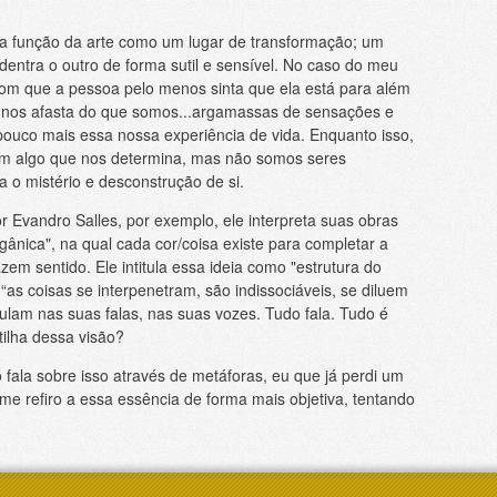
na função da arte como um lugar de transformação; um
entra o outro de forma sutil e sensível. No caso do meu
 com que a pessoa pelo menos sinta que ela está para além
ue nos afasta do que somos...argamassas de sensações e
 pouco mais essa nossa experiência de vida. Enquanto isso,
em algo que nos determina, mas não somos seres
 o mistério e desconstrução de si.
 Evandro Salles, por exemplo, ele interpreta suas obras
ânica", na qual cada cor/coisa existe para completar a
zem sentido. Ele intitula essa ideia como "estrutura do
as coisas se interpenetram, são indissociáveis, se diluem
ulam nas suas falas, nas suas vozes. Tudo fala. Tudo é
ilha dessa visão?
fala sobre isso através de metáforas, eu que já perdi um
me refiro a essa essência de forma mais objetiva, tentando