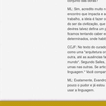
conjunto das obras?
ML: Sim, acredito muito 
encontro que impacta e ad
trabalho, a ideia é fazer
do ser da civilização, q
devires talvez defina um
ficamos tentando caber 
determinados, onde habita
CCJF: No texto do curador
como uma "arquitetura org
outra, até as ausências fa
mundo". Segundo Salles, “
umas nas outras. Se artic
linguagem." Você compart
ML: Exatamente, Evandro 
pouco o pudor e já estou 
usar a linguagem.