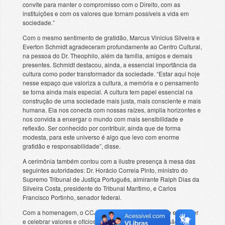
convite para manter o compromisso com o Direito, com as
instituições e com os valores que tornam possíveis a vida em
sociedade.”
Com o mesmo sentimento de gratidão, Marcus Vinicius Silveira e
Everton Schmidt agradeceram profundamente ao Centro Cultural,
na pessoa do Dr. Theophilo, além da família, amigos e demais
presentes. Schmidt destacou, ainda, a essencial importância da
cultura como poder transformador da sociedade. “Estar aqui hoje
nesse espaço que valoriza a cultura, a memória e o pensamento
se torna ainda mais especial. A cultura tem papel essencial na
construção de uma sociedade mais justa, mais consciente e mais
humana. Ela nos conecta com nossas raízes, amplia horizontes e
nos convida a enxergar o mundo com mais sensibilidade e
reflexão. Ser conhecido por contribuir, ainda que de forma
modesta, para este universo é algo que levo com enorme
gratidão e responsabilidade”, disse.
A cerimônia também contou com a ilustre presença à mesa das
seguintes autoridades: Dr. Horácio Correia Pinto, ministro do
Supremo Tribunal de Justiça Português, almirante Ralph Dias da
Silveira Costa, presidente do Tribunal Marítimo, e Carlos
Francisco Portinho, senador federal.
Com a homenagem, o CCJF reitera o compromisso de enaltecer
e celebrar valores e ofícios que vão ao encontro da visão do