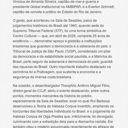
Vinicius de Almeida Silveira, capitão-de-mar-e-guerra e
presidente Global Institucional na AMBIPAR, e a Everton Schmidt,
capitão-de-corveta e prático do Estado do Rio de Janeiro.
O gesto, que aconteceu na Sala de Sessões, palco de
julgamentos históricos do Brasil até 1960, quando sede do
Supremo Tribunal Federal (STF), foi uma forma simbólica do
Centro Cultural — que, em abril de 2026, completa 25 anos de
existência —, demonstrar apreço e gratidão a instituições
brasileiras que guardam a democracia e a soberania do país: o
Tribunal de Justiça de São Paulo (TJ/SP), considerado um pilar
da democracia e da estabilidade social paulista, e a Marinha do
Brasil, porto seguro da soberania e democracia do país; guardiã
das riquezas do Brasil. Outro importante trabalho destacado na
cerimônia foi a Praticagem, que sustenta a economia e a
segurança da imensa costa brasileira.
Na ocasião, o desembargador Theophilo Antônio Miguel Filho,
diretor-geral do CCJF, abriu o evento destacando, entre outros
pontos, momentos marcantes da história do prédio,
especialmente da Sala de Sessões: local no qual Rui Barbosa
desenvolveu a Teoria do Habeas Corpus invertido, ampliando os
horizontes das liberdades individuais no Brasil, e o julgamento do
Habeas Corpus de Olga Prestes que, infelizmente, foi denegado,
culminando com a extradição dela para a Alemanha nazista. Ele
também citou o mistério solucionado recentemente do afresco de