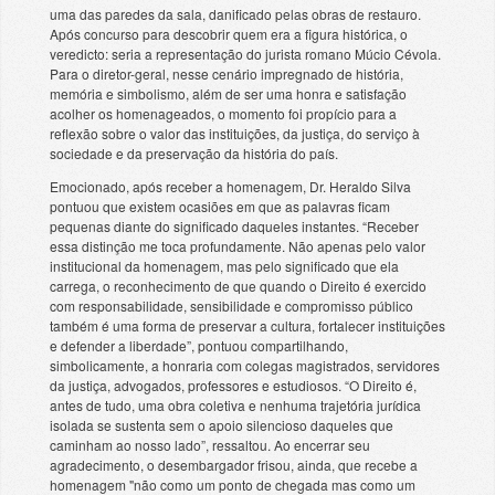
uma das paredes da sala, danificado pelas obras de restauro.
Após concurso para descobrir quem era a figura histórica, o
veredicto: seria a representação do jurista romano Múcio Cévola.
Para o diretor-geral, nesse cenário impregnado de história,
memória e simbolismo, além de ser uma honra e satisfação
acolher os homenageados, o momento foi propício para a
reflexão sobre o valor das instituições, da justiça, do serviço à
sociedade e da preservação da história do país.
Emocionado, após receber a homenagem, Dr. Heraldo Silva
pontuou que existem ocasiões em que as palavras ficam
pequenas diante do significado daqueles instantes. “Receber
essa distinção me toca profundamente. Não apenas pelo valor
institucional da homenagem, mas pelo significado que ela
carrega, o reconhecimento de que quando o Direito é exercido
com responsabilidade, sensibilidade e compromisso público
também é uma forma de preservar a cultura, fortalecer instituições
e defender a liberdade”, pontuou compartilhando,
simbolicamente, a honraria com colegas magistrados, servidores
da justiça, advogados, professores e estudiosos. “O Direito é,
antes de tudo, uma obra coletiva e nenhuma trajetória jurídica
isolada se sustenta sem o apoio silencioso daqueles que
caminham ao nosso lado”, ressaltou. Ao encerrar seu
agradecimento, o desembargador frisou, ainda, que recebe a
homenagem "não como um ponto de chegada mas como um