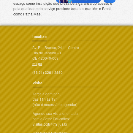
espaço como instituição que preza pela garantia do acesso e
pela qualidade do serviço prestado àqueles que têm o Brasil
como Pátria Mãe.
localize
Av. Rio Branco, 241 – Centro
Rio de Janeiro – RJ
CEP 20040-009
mapa
(55 21) 3261-2550
visite
Terça a domingo,
das 11h às 19h
(não é necessário agendar)
Agende sua visita orientada
com o Setor Educativo:
visitas.ccjf@trf2.jus.br
Consulte a Biblioteca