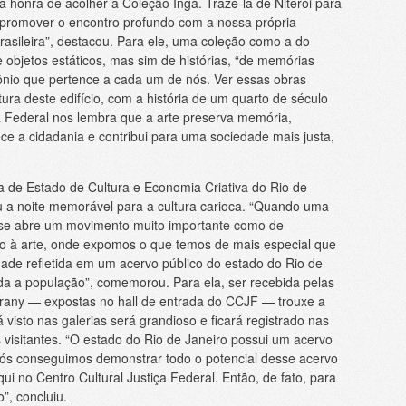
 a honra de acolher a Coleção Ingá. Trazê-la de Niterói para
 promover o encontro profundo com a nossa própria
rasileira”, destacou. Para ele, uma coleção como a do
 objetos estáticos, mas sim de histórias, “de memórias
nio que pertence a cada um de nós. Ver essas obras
ura deste edifício, com a história de um quarto de século
ça Federal nos lembra que a arte preserva memória,
ce a cidadania e contribui para uma sociedade mais justa,
ia de Estado de Cultura e Economia Criativa do Rio de
 a noite memorável para a cultura carioca. “Quando uma
, se abre um movimento muito importante como de
o à arte, onde expomos o que temos de mais especial que
idade refletida em um acervo público do estado do Rio de
oda a população”, comemorou. Para ela, ser recebida pelas
rany — expostas no hall de entrada do CCJF — trouxe a
 visto nas galerias será grandioso e ficará registrado nas
visitantes. “O estado do Rio de Janeiro possui um acervo
ós conseguimos demonstrar todo o potencial desse acervo
 no Centro Cultural Justiça Federal. Então, de fato, para
”, concluiu.