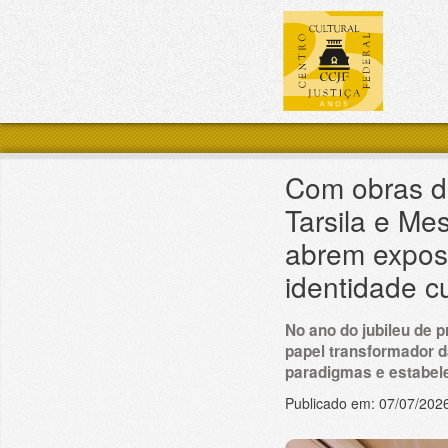
Pular para o conteúdo principal
Com obras de
Tarsila e M
abrem exposi
identidade cu
No ano do jubileu de 
papel transformador d
paradigmas e estabel
Publicado em:
07/07/202