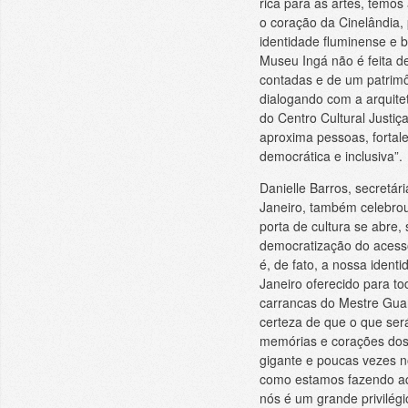
rica para as artes, temos
o coração da Cinelândia,
identidade fluminense e b
Museu Ingá não é feita de
contadas e de um patrimô
dialogando com a arquitet
do Centro Cultural Justi
aproxima pessoas, fortale
democrática e inclusiva”.
Danielle Barros, secretár
Janeiro, também celebrou
porta de cultura se abre
democratização do acess
é, de fato, a nossa ident
Janeiro oferecido para t
carrancas do Mestre Gua
certeza de que o que será
memórias e corações dos 
gigante e poucas vezes n
como estamos fazendo aqui
nós é um grande privilégio