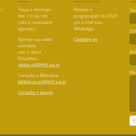
 –
Terça a domingo,
Receba a
Se
das 11h às 19h
programação do CCJF
(não é necessário
por e-mail e/ou
agendar)
WhatsApp.
Ema
Agende sua visita
Cadastre-se
orientada
Ass
com o Setor
Educativo:
visitas.ccjf@trf2.jus.br
Me
Consulte a Biblioteca
biblioteca.ccjf@trf2.jus.br
Consulte o acervo
E