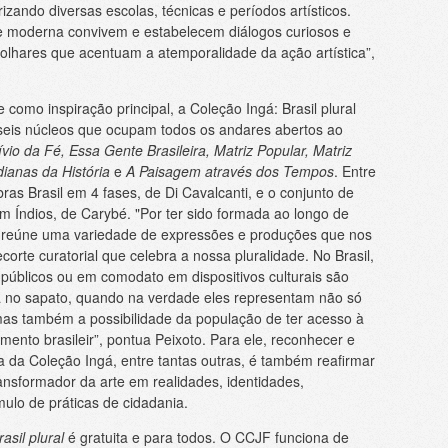
zando diversas escolas, técnicas e períodos artísticos.
rte moderna convivem e estabelecem diálogos curiosos e
 olhares que acentuam a atemporalidade da ação artística”,
 como inspiração principal, a Coleção Ingá: Brasil plural
seis núcleos que ocupam todos os andares abertos ao
io da Fé, Essa Gente Brasileira, Matriz Popular, Matriz
ianas da História
e
A Paisagem através dos Tempos
. Entre
ras Brasil em 4 fases, de Di Cavalcanti, e o conjunto de
Índios, de Carybé. "Por ter sido formada ao longo de
 reúne uma variedade de expressões e produções que nos
corte curatorial que celebra a nossa pluralidade. No Brasil,
 públicos ou em comodato em dispositivos culturais são
 no sapato, quando na verdade eles representam não só
as também a possibilidade da população de ter acesso à
amento brasileir”, pontua Peixoto. Para ele, reconhecer e
ia da Coleção Ingá, entre tantas outras, é também reafirmar
ansformador da arte em realidades, identidades,
ulo de práticas de cidadania.
asil plural
é gratuita e para todos. O CCJF funciona de