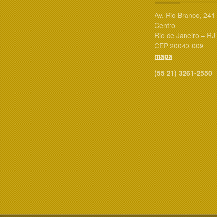
Av. Rio Branco, 241
Centro
Rio de Janeiro – RJ
CEP 20040-009
mapa
(55 21) 3261-2550