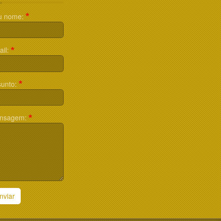
u nome:
il:
unto:
nsagem:
nviar