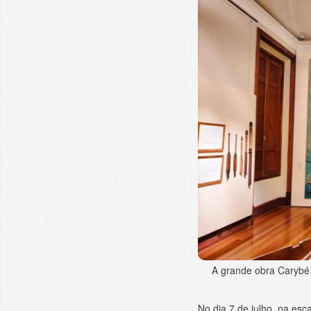
A grande obra Carybé
No dia 7 de julho, na esca