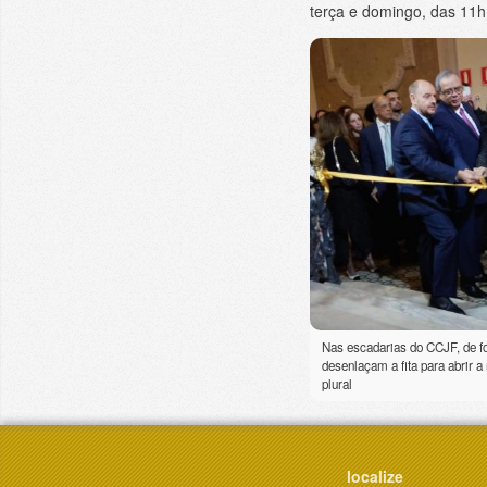
terça e domingo, das 11h 
Nas escadarias do CCJF, de f
desenlaçam a fita para abrir a
plural
localize