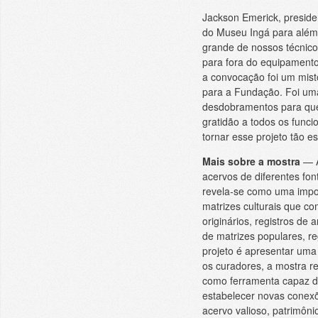
Jackson Emerick, preside
do Museu Ingá para além 
grande de nossos técnic
para fora do equipamento
a convocação foi um mist
para a Fundação. Foi uma
desdobramentos para que 
gratidão a todos os funci
tornar esse projeto tão es
Mais sobre a mostra
— A
acervos de diferentes fon
revela-se como uma impo
matrizes culturais que co
originários, registros de
de matrizes populares, re
projeto é apresentar uma
os curadores, a mostra r
como ferramenta capaz d
estabelecer novas conexõ
acervo valioso, patrimôn