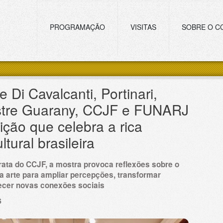
Navegação principal
PROGRAMAÇÃO
VISITAS
SOBRE O C
 Di Cavalcanti, Portinari,
estre Guarany, CCJF e FUNARJ
ção que celebra a rica
ltural brasileira
prata do CCJF, a mostra provoca reflexões sobre o
a arte para ampliar percepções, transformar
ecer novas conexões sociais
6