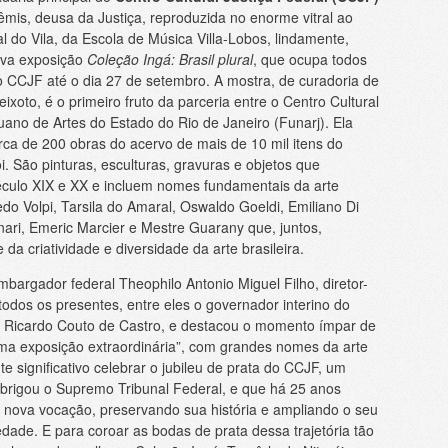
is, deusa da Justiça, reproduzida no enorme vitral ao
 do Vila, da Escola de Música Villa-Lobos, lindamente,
ova exposição
Coleção Ingá: Brasil plural
, que ocupa todos
o CCJF até o dia 27 de setembro. A mostra, de curadoria de
ixoto, é o primeiro fruto da parceria entre o Centro Cultural
ano de Artes do Estado do Rio de Janeiro (Funarj). Ela
ca de 200 obras do acervo de mais de 10 mil itens do
. São pinturas, esculturas, gravuras e objetos que
culo XIX e XX e incluem nomes fundamentais da arte
fredo Volpi, Tarsila do Amaral, Oswaldo Goeldi, Emiliano Di
nari, Emeric Marcier e Mestre Guarany que, juntos,
da criatividade e diversidade da arte brasileira.
mbargador federal Theophilo Antonio Miguel Filho, diretor-
odos os presentes, entre eles o governador interino do
, Ricardo Couto de Castro, e destacou o momento ímpar de
uma exposição extraordinária”, com grandes nomes da arte
te significativo celebrar o jubileu de prata do CCJF, um
brigou o Supremo Tribunal Federal, e que há 25 anos
 nova vocação, preservando sua história e ampliando o seu
ade. E para coroar as bodas de prata dessa trajetória tão