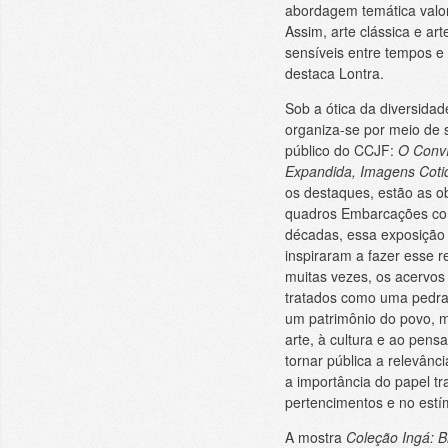
abordagem temática valori
Assim, arte clássica e a
sensíveis entre tempos e
destaca Lontra.
Sob a ótica da diversidade
organiza-se por meio de 
público do CCJF:
O Convív
Expandida, Imagens Cotid
os destaques, estão as ob
quadros Embarcações com 
décadas, essa exposição
inspiraram a fazer esse re
muitas vezes, os acervos
tratados como uma pedra
um patrimônio do povo, m
arte, à cultura e ao pens
tornar pública a relevânc
a importância do papel tr
pertencimentos e no estím
A mostra
Coleção Ingá: Br