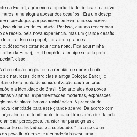
nte da Funarj, agradeceu a oportunidade de levar o acervo
muros, uma alegria apesar dos desafios. “Era um desejo
os e museólogos que pudéssemos levar o nosso acervo
, isso vinha sendo estudado. Por isso, quando recebemos
o de receio, pela nova experiência, mas um grande desafio
 luta tirar isso do papel, houveram grandes
pudéssemos estar aqui nesta noite. Fica aqui minha
onários da Funarj, Dr. Theophilo, a equipe se uniu para
pecial”, disse.
 rica seleção origina-se da reunião de obras de oito
tes e naturezas, dentre elas a antiga Coleção Banerj, e
rtante ferramenta de conscientização das inúmeras
mpõem a identidade do Brasil. São artefatos dos povos
 artistas viajantes, experimentações modernas, expressões
gistros de sincretismos e resistências. A proposta do
 nova identidade para esse grande acervo. De acordo com
eforça ainda o entendimento do papel transformador da arte
e ampliar percepções, transformar paradigmas e
es entre os indivíduos e a sociedade. “Trata-se de um
io do povo fluminense, e a curadoria buscou uma