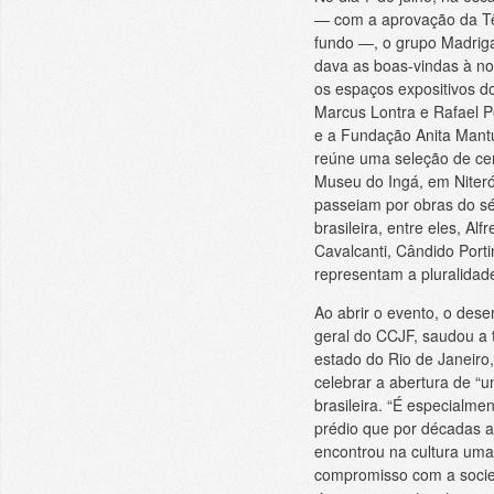
— com a aprovação da Têm
fundo —, o grupo Madrigal
dava as boas-vindas à n
os espaços expositivos d
Marcus Lontra e Rafael Pe
e a Fundação Anita Mantu
reúne uma seleção de cer
Museu do Ingá, em Niterói
passeiam por obras do sé
brasileira, entre eles, Al
Cavalcanti, Cândido Porti
representam a pluralidade 
Ao abrir o evento, o dese
geral do CCJF, saudou a t
estado do Rio de Janeiro
celebrar a abertura de “
brasileira. “É especialmen
prédio que por décadas a
encontrou na cultura uma
compromisso com a socied