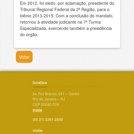
Em 2012, foi eleito, por aclamação, presidente do
Tribunal Regional Federal da 2ª Região, para o
biênio 2013-2015. Com a conclusão do mandato,
retornou à atividade judicante na 7ª Turma
Especializada, exercendo também a presidência
do órgão.
Voltar
localize
Av. Rio Branco, 241 – Centro
Rio de Janeiro – RJ
CEP 20040-009
mapa
(55 21) 3261-2550
visite