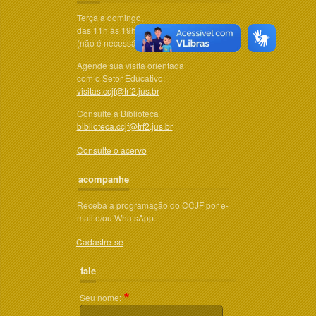
Terça a domingo,
das 11h às 19h
(não é necessário agendar)
Agende sua visita orientada
com o Setor Educativo:
visitas.ccjf@trf2.jus.br
Consulte a Biblioteca
biblioteca.ccjf@trf2.jus.br
Consulte o acervo
acompanhe
Receba a programação do CCJF por e-
mail e/ou WhatsApp.
Cadastre-se
fale
Seu nome: