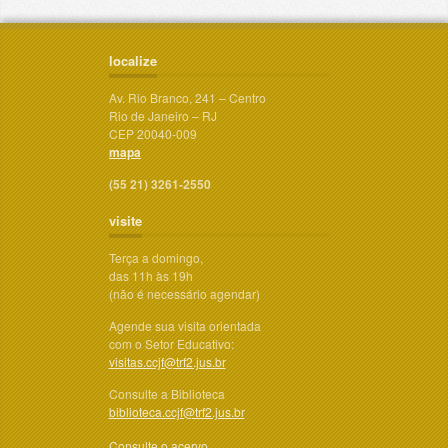
localize
Av. Rio Branco, 241 – Centro
Rio de Janeiro – RJ
CEP 20040-009
mapa
(55 21) 3261-2550
visite
Terça a domingo,
das 11h às 19h
(não é necessário agendar)
Agende sua visita orientada
com o Setor Educativo:
visitas.ccjf@trf2.jus.br
Consulte a Biblioteca
biblioteca.ccjf@trf2.jus.br
Consulte o acervo