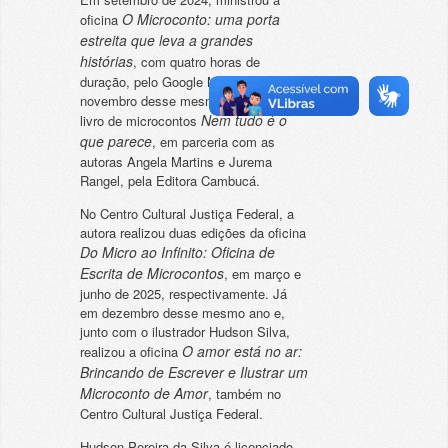
O Microconto: uma porta
oficina
estreita que leva a grandes
histórias
, com quatro horas de
duração, pelo Google Meet, e em
novembro desse mesmo ano, lançou o
Nem tudo é o
livro de microcontos
que parece
, em parceria com as
autoras Angela Martins e Jurema
Rangel, pela Editora Cambucá.
No Centro Cultural Justiça Federal, a
autora realizou duas edições da oficina
Do Micro ao Infinito: Oficina de
Escrita de Microcontos
, em março e
junho de 2025, respectivamente. Já
em dezembro desse mesmo ano e,
junto com o ilustrador Hudson Silva,
O amor está no ar:
realizou a oficina
Brincando de Escrever e Ilustrar um
Microconto de Amor
, também no
Centro Cultural Justiça Federal.
Hudson Pereira da Silva é licenciado