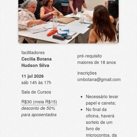
facilitadores
pré-requisito
Cecilia Botana
maiores de 18 anos
Hudson Silva
inscrições
11 jul 2026
cmbotana@gmail.com
sáb 14h às 17h
Sala de Cursos
Necessário levar
R$30 (meia R$15)
papel e caneta;
desconto de 50%
No final da
para aposentados
oficina, haverá
sorteio de um
livro de
microcontos, da