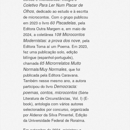
Coletivo Para Ler Num Piscar de
Olhos
, dedicado ao estudo e à escrita
de microcontos. Com o grupo publicou
60 Piscadelas
em 2023 o livro
, pela
Editora Outra Margem e, em maio de
108 Microcontos
2024, a coletânea
Modernistas: a prova dos nove
, pela
Editora Toma aí um Poema. Em 2023,
fez uma publicação solo, edição
bilíngue (espanhol-português),
65 Microrrelatos Muito
chamada
Normais/Muy Normales
, que foi
publicada pela Editora Caravana.
Também nesse mesmo ano, a autora
Democracia:
participou do livro
poemas, contos, microcontos
(Série
Literatura de Circunstâncias, Vol. I) (E-
book), antologia com vários autores
selecionados por concurso, organizada
por Aldenor da Silva Pimentel, Edição
da Universidade Federal de Roraima.
Em setembro de 2024, ministrou a