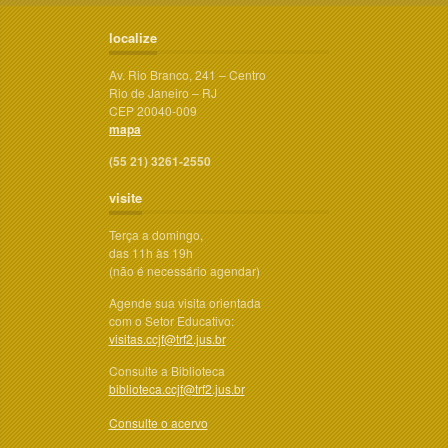
localize
Av. Rio Branco, 241 – Centro
Rio de Janeiro – RJ
CEP 20040-009
mapa
(55 21) 3261-2550
visite
Terça a domingo,
das 11h às 19h
(não é necessário agendar)
Agende sua visita orientada
com o Setor Educativo:
visitas.ccjf@trf2.jus.br
Consulte a Biblioteca
biblioteca.ccjf@trf2.jus.br
Consulte o acervo