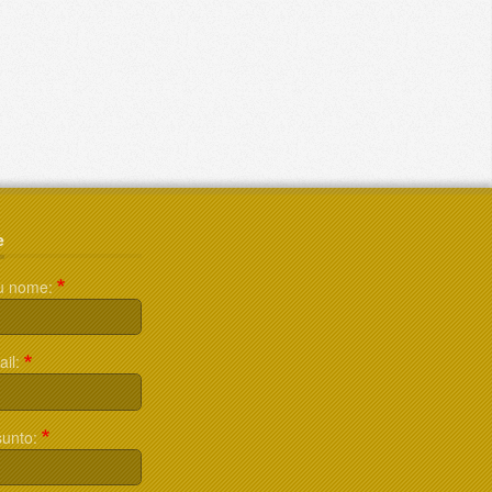
e
u nome:
il:
unto: