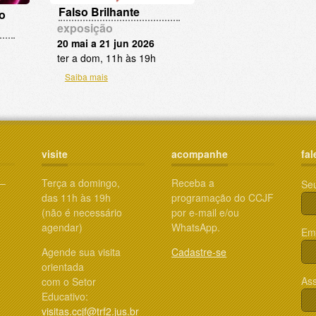
Falso Brilhante
o
exposição
20 mai a 21 jun 2026
ter a dom, 11h às 19h
Saiba mais
visite
acompanhe
fal
 –
Terça a domingo,
Receba a
Se
das 11h às 19h
programação do CCJF
(não é necessário
por e-mail e/ou
agendar)
WhatsApp.
Ema
Agende sua visita
Cadastre-se
orientada
Ass
com o Setor
Educativo:
visitas.ccjf@trf2.jus.br