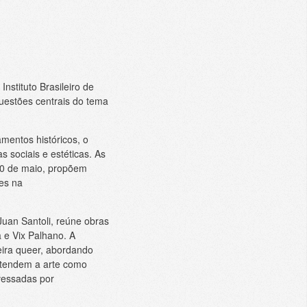
nstituto Brasileiro de
uestões centrais do tema
mentos históricos, o
 sociais e estéticas. As
 20 de maio, propõem
es na
Juan Santoli, reúne obras
 e Vix Palhano. A
leira queer, abordando
entendem a arte como
avessadas por