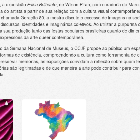
r, a exposição
Falso Brilhante
, de Wilson Piran, com curadoria de Marc
tória do artista a partir de sua relação com a cultura visual contemporâ
 chamada Geração 80, a mostra discute o excesso de imagens na soci
iscursos, identidades e imaginários coletivos. Ao utilizar a purpurin
a sua produção tanto das festas populares brasileiras quanto de dimen
 expressões da arte queer contemporânea.
ão da Semana Nacional de Museus, o CCJF propõe ao público um espa
e formas de existência, compreendendo a cultura como ferramenta de 
preservar memórias, as exposições convidam à reflexão sobre quem te
órias são legitimadas e de que maneira a arte pode contribuir para co
da.