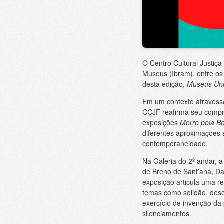
O Centro Cultural Justiça
Museus (Ibram), entre os
desta edição,
Museus Uni
Em um contexto atravessa
CCJF reafirma seu compro
exposições
Morro pela Bo
diferentes aproximações 
contemporaneidade.
Na Galeria do 2º andar, a
de Breno de Sant’ana, Da
exposição articula uma re
temas como solidão, dese
exercício de invenção da 
silenciamentos.