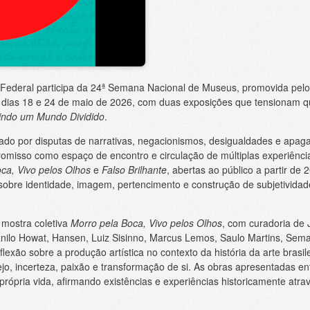
 Federal participa da 24ª Semana Nacional de Museus, promovida pelo I
 dias 18 e 24 de maio de 2026, com duas exposições que tensionam q
ndo um Mundo Dividido
.
do por disputas de narrativas, negacionismos, desigualdades e apaga
misso como espaço de encontro e circulação de múltiplas experiências
ca, Vivo pelos Olhos
e
Falso Brilhante
, abertas ao público a partir de
sobre identidade, imagem, pertencimento e construção de subjetividad
 mostra coletiva
Morro pela Boca, Vivo pelos Olhos
, com curadoria de 
nilo Howat, Hansen, Luiz Sisinno, Marcus Lemos, Saulo Martins, Sema
flexão sobre a produção artística no contexto da história da arte brasi
jo, incerteza, paixão e transformação de si. As obras apresentadas 
própria vida, afirmando existências e experiências historicamente atr