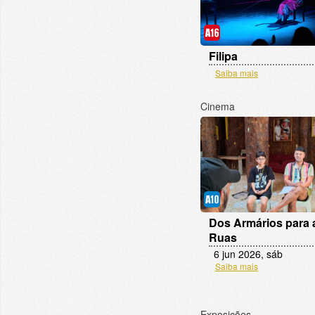
Filipa
Saiba mais
Cinema
Dos Armários para 
Ruas
6 jun 2026, sáb
Saiba mais
Exposições