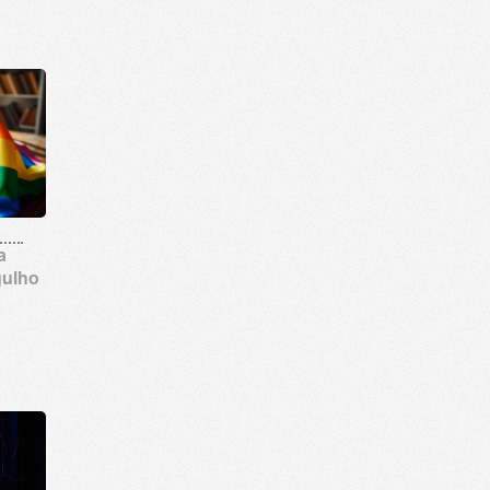
a
gulho