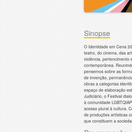
Sinopse
O Identidade em Cena 20
teatro, do cinema, das a
violência, pertencimento 
contemporânea. Reunindo a
pensemos sobre as forma
de invenção, permanência 
obras a categorias ident
espaço de elaboração esté
Judiciário, o Festival d
à comunidade LGBTQIAPN+
acesso plural à cultura.
de produções artísticas 
que constituem a socieda