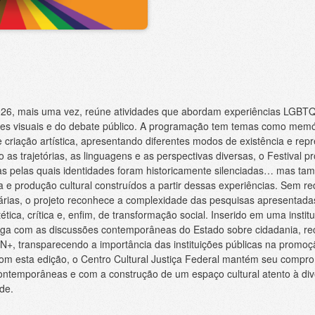
26, mais uma vez, reúne atividades que abordam experiências LGBT
rtes visuais e do debate público. A programação tem temas como memór
e criação artística, apresentando diferentes modos de existência e rep
s trajetórias, as linguagens e as perspectivas diversas, o Festival 
s pelas quais identidades foram historicamente silenciadas… mas ta
e produção cultural construídos a partir dessas experiências. Sem redu
itárias, o projeto reconhece a complexidade das pesquisas apresentada
tica, crítica e, enfim, de transformação social. Inserido em uma instit
ialoga com as discussões contemporâneas do Estado sobre cidadania, r
, transparecendo a importância das instituições públicas na promoç
 Com esta edição, o Centro Cultural Justiça Federal mantém seu compr
contemporâneas e com a construção de um espaço cultural atento à div
de.