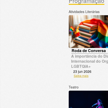
Programação
Atividades Literárias
Roda de Conversa
A importância do Di
Internacional do Or
LGBTQIA+
23 jun 2026
Saiba mais
Teatro