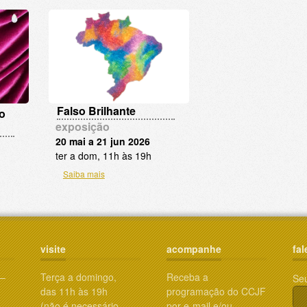
Falso Brilhante
o
exposição
20 mai a 21 jun 2026
ter a dom, 11h às 19h
Saiba mais
visite
acompanhe
fal
 –
Terça a domingo,
Receba a
Se
das 11h às 19h
programação do CCJF
(não é necessário
por e-mail e/ou