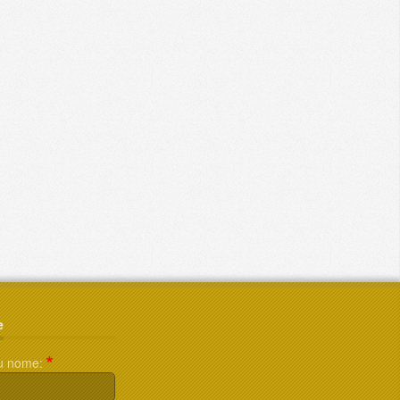
e
u nome: