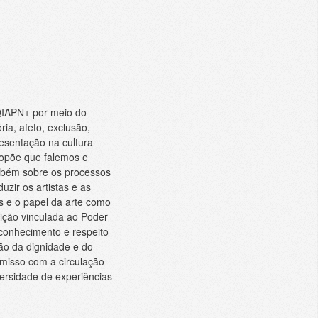
QIAPN+ por meio do
ia, afeto, exclusão,
resentação na cultura
propõe que falemos e
mbém sobre os processos
zir os artistas e as
s e o papel da arte como
uição vinculada ao Poder
econhecimento e respeito
ão da dignidade e do
omisso com a circulação
ersidade de experiências