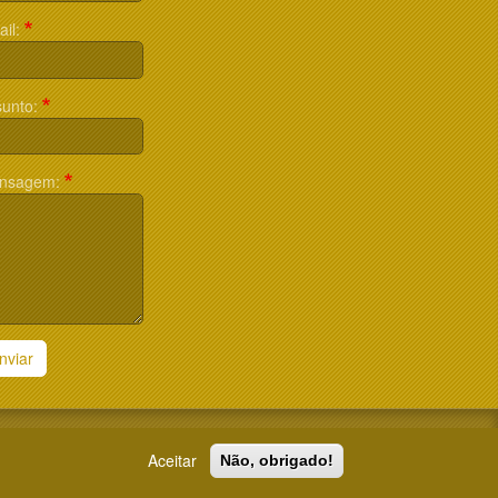
il:
unto:
nsagem:
nviar
Aceitar
Não, obrigado!