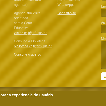
agendar)
WhatsApp.
Ema
Agende sua visita
Cadastre-se
orientada
Ass
com o Setor
Educativo:
visitas.ccjf@trf2.jus.br
Me
Consulte a Biblioteca
biblioteca.ccjf@trf2.jus.br
Consulte o acervo
E
orar a experiência do usuário
|
Tribunal Regional Federal
da 2ª Região|2024