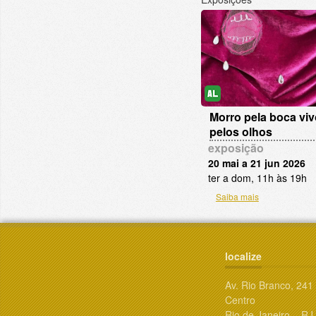
Morro pela boca viv
pelos olhos
exposição
20 mai a 21 jun 2026
ter a dom, 11h às 19h
Saiba mais
localize
Av. Rio Branco, 241
Centro
Rio de Janeiro – RJ