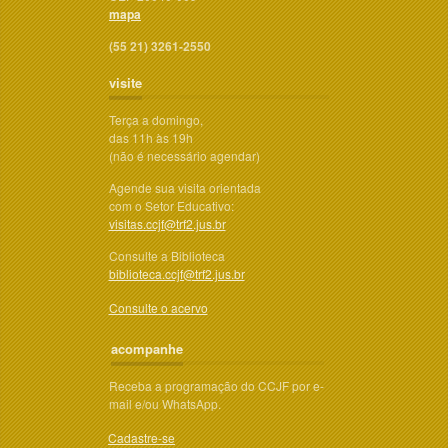
mapa
(55 21) 3261-2550
visite
Terça a domingo,
das 11h às 19h
(não é necessário agendar)
Agende sua visita orientada
com o Setor Educativo:
visitas.ccjf@trf2.jus.br
Consulte a Biblioteca
biblioteca.ccjf@trf2.jus.br
Consulte o acervo
acompanhe
Receba a programação do CCJF por e-
mail e/ou WhatsApp.
Cadastre-se