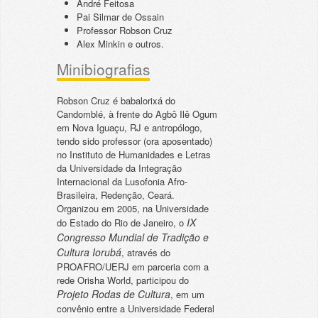
André Feitosa
Pai Silmar de Ossain
Professor Robson Cruz
Alex Minkin e outros.
Minibiografias
Robson Cruz é babalorixá do
Candomblé, à frente do Agbô Ilê Ogum
em Nova Iguaçu, RJ e antropólogo,
tendo sido professor (ora aposentado)
no Instituto de Humanidades e Letras
da Universidade da Integração
Internacional da Lusofonia Afro-
Brasileira, Redenção, Ceará.
Organizou em 2005, na Universidade
IX
do Estado do Rio de Janeiro, o
Congresso Mundial de Tradição e
Cultura Iorubá
, através do
PROAFRO/UERJ em parceria com a
rede Orisha World, participou do
Projeto Rodas de Cultura
, em um
convênio entre a Universidade Federal