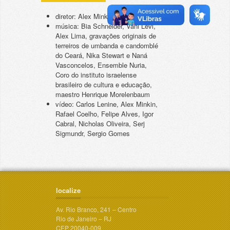
diretor: Alex Minkin
música: Bia Schneider, Vani Levi,
Alex Lima, gravações originais de
terreiros de umbanda e candomblé
do Ceará, Nika Stewart e Naná
Vasconcelos, Ensemble Nuria,
Coro do instituto israelense
brasileiro de cultura e educação,
maestro Henrique Morelenbaum
vídeo: Carlos Lenine, Alex Minkin,
Rafael Coelho, Felipe Alves, Igor
Cabral, Nicholas Oliveira, Serj
Sigmundr, Sergio Gomes
localize
Av. Rio Branco, 241 – Centro
Rio de Janeiro – RJ
CEP 20040-009