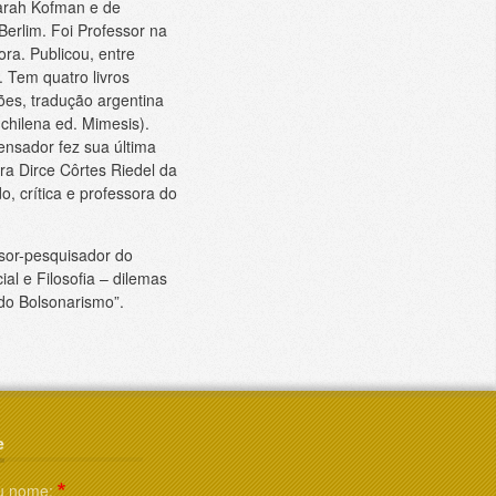
arah Kofman e de
erlim. Foi Professor na
ra. Publicou, entre
. Tem quatro livros
ões, tradução argentina
 chilena ed. Mimesis).
pensador fez sua última
ra Dirce Côrtes Riedel da
o, crítica e professora do
sor-pesquisador do
al e Filosofia – dilemas
 do Bolsonarismo”.
e
u nome: