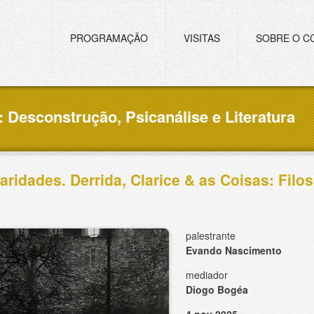
Navegação principal
PROGRAMAÇÃO
VISITAS
SOBRE O C
: Desconstrução, Psicanálise e Literatura
aridades. Derrida, Clarice & as Coisas: Filoso
palestrante
Evando Nascimento
mediador
Diogo Bogéa
4 nov 2025