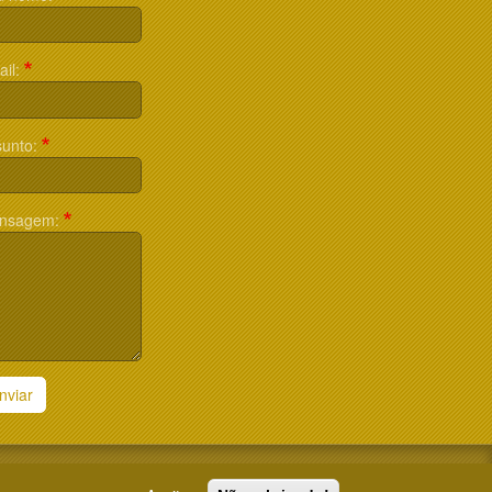
il:
unto:
nsagem:
nviar