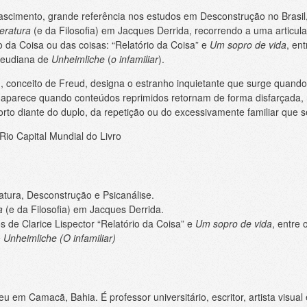
scimento, grande referência nos estudos em Desconstrução no Brasil
eratura
(e da Filosofia) em Jacques Derrida, recorrendo a uma articul
o da Coisa ou das coisas: “Relatório da Coisa” e
Um sopro de vida
, en
freudiana de
Unheimliche
(
o infamiliar
).
), conceito de Freud, designa o estranho inquietante que surge quando 
 aparece quando conteúdos reprimidos retornam de forma disfarçada
orto diante do duplo, da repetição ou do excessivamente familiar que s
Rio Capital Mundial do Livro
atura, Desconstrução e Psicanálise.
a
(e da Filosofia) em Jacques Derrida.
s de Clarice Lispector “Relatório da Coisa” e
Um sopro de vida
, entre 
e
Unheimliche (O infamiliar)
em Camacã, Bahia. É professor universitário, escritor, artista visual