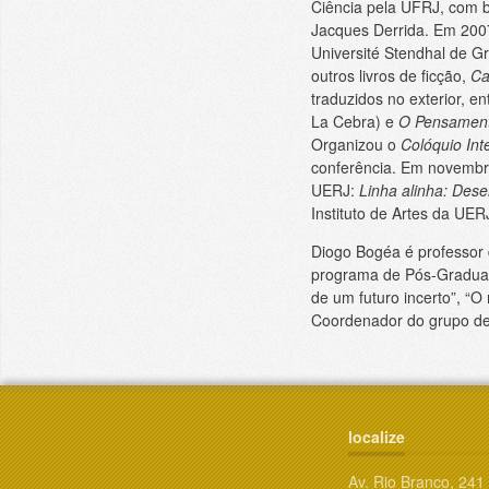
Ciência pela UFRJ, com 
Jacques Derrida. Em 2007
Université Stendhal de G
outros livros de ficção,
Ca
traduzidos no exterior, e
La Cebra) e
O Pensamento
Organizou o
Colóquio Int
conferência. Em novembro
UERJ:
Linha alinha: Des
Instituto de Artes da UER
Diogo Bogéa é professor 
programa de Pós-Graduação
de um futuro incerto”, “O
Coordenador do grupo de
localize
Av. Rio Branco, 241