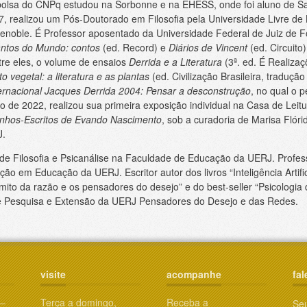
bolsa do CNPq estudou na Sorbonne e na EHESS, onde foi aluno de S
, realizou um Pós-Doutorado em Filosofia pela Universidade Livre de B
renoble. É Professor aposentado da Universidade Federal de Juiz de Fo
ntos do Mundo: contos
(ed. Record) e
Diários de Vincent
(ed. Circuito)
ntre eles, o volume de ensaios
Derrida e a Literatura
(3ª. ed. É Realizaç
 vegetal: a literatura e as plantas
(ed. Civilização Brasileira, tradução
ernacional Jacques Derrida 2004: Pensar a desconstrução
, no qual o 
 de 2022, realizou sua primeira exposição individual na Casa de Leitu
enhos-Escritos de Evando Nascimento
, sob a curadoria de Marisa Flórid
J.
de Filosofia e Psicanálise na Faculdade de Educação da UERJ. Profes
 em Educação da UERJ. Escritor autor dos livros “Inteligência Artifici
 mito da razão e os pensadores do desejo” e do best-seller “Psicologia
 Pesquisa e Extensão da UERJ Pensadores do Desejo e das Redes.
visite
acompanhe
fal
 –
Terça a domingo,
Receba a
Se