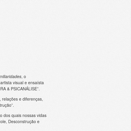
miliaridades
, o
rtista visual e ensaísta
URA & PSICANÁLISE”.
, relações e diferenças,
trução”.
o dos quais nossas vidas
role, Desconstrução e