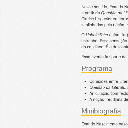
Nesse sentido, Evando Na
a partir da
Questão da Lit
Clarice Lispector em torn
sublinhadas pela noção 
O
Unheimliche
(infamiliar
estranho. Essa sensação
do cotidiano. É o desconf
Esse evento faz parte do 
Programa
Conexões entre Liter
Questão da Literatur
Articulação com texto
A noção freudiana d
Minibiografia
Evando Nascimento nasceu 