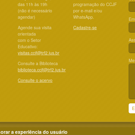
das 11h às 19h
programação do CCJF
(não é necessário
por e-mail e/ou
agendar)
WhatsApp.
Ema
Agende sua visita
Cadastre-se
orientada
Ass
com o Setor
Educativo:
visitas.ccjf@trf2.jus.br
Me
Consulte a Biblioteca
biblioteca.ccjf@trf2.jus.br
Consulte o acervo
E
orar a experiência do usuário